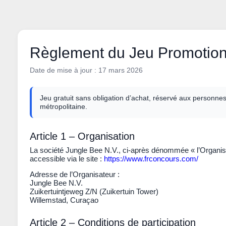
Règlement du Jeu Promotio
Date de mise à jour : 17 mars 2026
Jeu gratuit sans obligation d’achat, réservé aux personne
métropolitaine.
Article 1 – Organisation
La société
Jungle Bee N.V.
, ci-après dénommée
« l’Organi
accessible via le site :
https://www.frconcours.com/
Adresse de l’Organisateur :
Jungle Bee N.V.
Zuikertuintjeweg Z/N (Zuikertuin Tower)
Willemstad, Curaçao
Article 2 – Conditions de participation